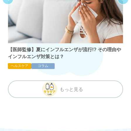
【医師監修】夏にインフルエンザが流行!? その理由や
マ
介
インフルエンザ対策とは？
ア
ヘルスケア
コラム
ヘ
もっと見る