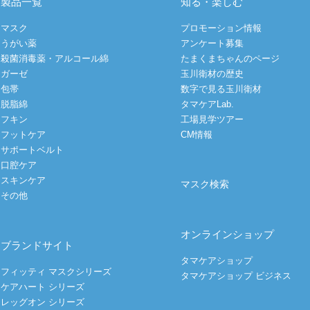
製品一覧
知る・楽しむ
マスク
プロモーション情報
うがい薬
アンケート募集
殺菌消毒薬・アルコール綿
たまくまちゃんのページ
ガーゼ
玉川衛材の歴史
包帯
数字で見る玉川衛材
脱脂綿
タマケアLab.
フキン
工場見学ツアー
フットケア
CM情報
サポートベルト
口腔ケア
スキンケア
マスク検索
その他
オンラインショップ
ブランドサイト
タマケアショップ
フィッティ マスクシリーズ
タマケアショップ ビジネス
ケアハート シリーズ
レッグオン シリーズ