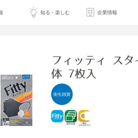
報
知る・楽しむ
企業情報
フィッティ スタ
体 7枚入
衛生雑貨
フィッティ
個別包装
幅広ふわふわゴム