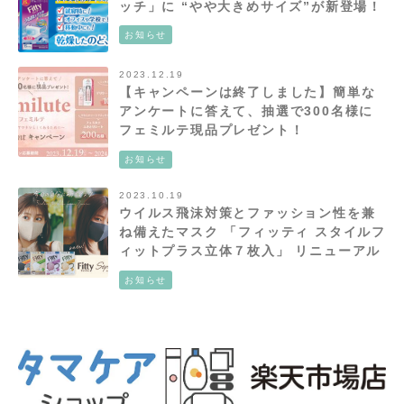
ッチ」に “やや大きめサイズ”が新登場！
お知らせ
2023.12.19
【キャンペーンは終了しました】簡単な
アンケートに答えて、抽選で300名様に
フェミルテ現品プレゼント！
Femilute（フェミルテ）プレゼントキャ
お知らせ
ンペーン！
2023.10.19
ウイルス飛沫対策とファッション性を兼
ね備えたマスク 「フィッティ スタイルフ
ィットプラス立体７枚入」 リニューアル
新発売!
お知らせ