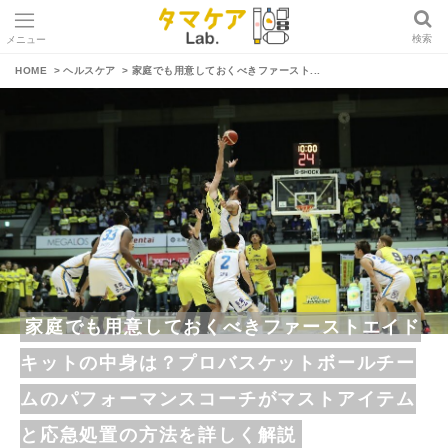
検索
メニュー
タ
HOME
ヘルスケア
家庭でも用意しておくべきファースト...
マ
ケ
ア
L
a
b
.
家庭でも用意しておくべきファーストエイド
キットの中身は？プロバスケットボールチー
ムのパフォーマンスコーチがマストアイテム
と応急処置の方法を詳しく解説