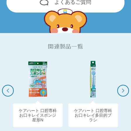
よくあるご質問
関連製品一覧
ケアハート 口腔専科
ケアハート 口腔専科
科
お口キレイスポンジ
お口キレイ多目的ブ
剤
星形N
ラシ