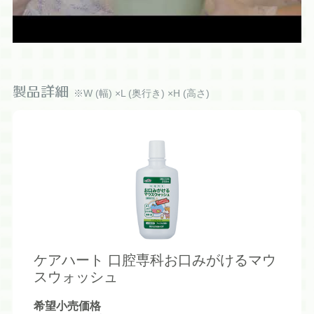
製品詳細
※W (幅) ×L (奥行き) ×H (高さ)
ケアハート 口腔専科お口みがけるマウ
スウォッシュ
希望小売価格