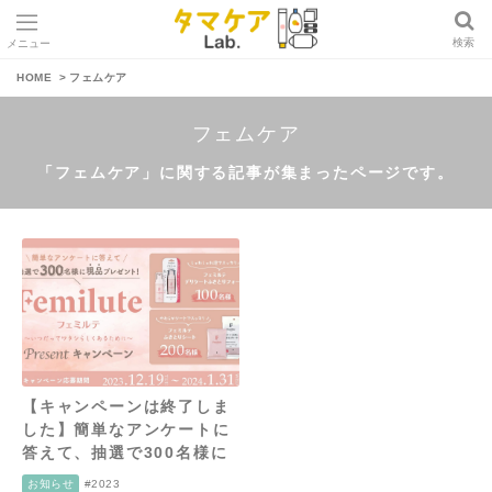
検索
メニュー
タ
HOME
フェムケア
マ
ケ
フェムケア
ア
L
「フェムケア」に関する記事が集まったページです。
a
b
.
【キャンペーンは終了しま
した】簡単なアンケートに
答えて、抽選で300名様に
フェミルテ現品プレゼン
お知らせ
#2023