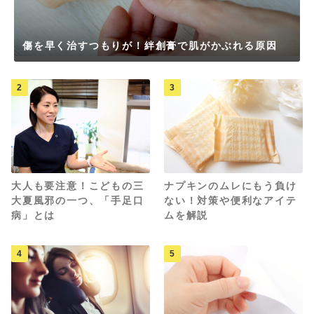
傷を早く治すつもりが！絆創膏で肌がかぶれる原因
2
3
大人も要注意！こどもの三
ナプキンのムレにもう負け
大夏風邪の一つ、「手足口
ない！対策や便利なアイテ
病」とは
ムを解説
4
5