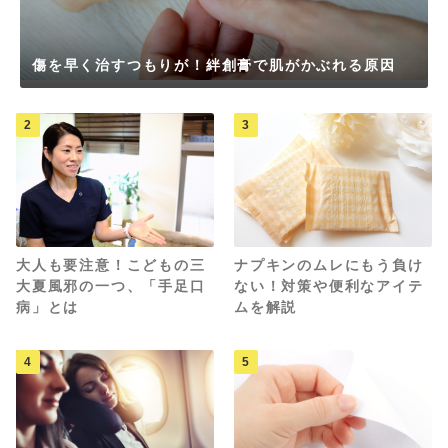
傷を早く治すつもりが！絆創膏で肌がかぶれる原因
2
3
大人も要注意！こどもの三
ナプキンのムレにもう負け
大夏風邪の一つ、「手足口
ない！対策や便利なアイテ
病」とは
ムを解説
4
5