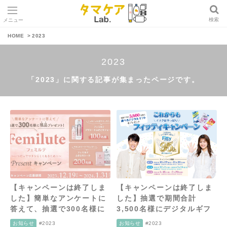
検索
メニュー
タ
HOME
2023
マ
ケ
2023
ア
L
「2023」に関する記事が集まったページです。
a
b
.
【キャンペーンは終了しま
【キャンペーンは終了しま
した】簡単なアンケートに
した】抽選で期間合計
答えて、抽選で300名様に
3,500名様にデジタルギフ
フェミルテ現品プレゼン
トが当たる！ これからもマ
お知らせ
お知らせ
#2023
#2023