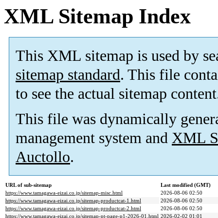
XML Sitemap Index
This XML sitemap is used by se
sitemap standard
. This file cont
to see the actual sitemap content
This file was dynamically gener
management system and
XML Si
Auctollo
.
URL of sub-sitemap
Last modified (GMT)
https://www.tamagawa-eizai.co.jp/sitemap-misc.html
2026-08-06 02:50
https://www.tamagawa-eizai.co.jp/sitemap-productcat-1.html
2026-08-06 02:50
https://www.tamagawa-eizai.co.jp/sitemap-productcat-2.html
2026-08-06 02:50
https://www.tamagawa-eizai.co.jp/sitemap-pt-page-p1-2026-01.html
2026-02-02 01:01